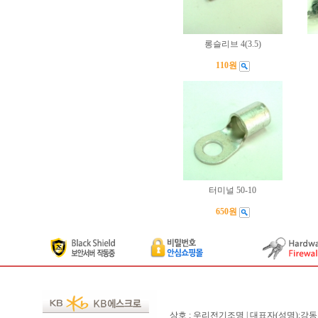
롱슬리브 4(3.5)
110원
터미널 50-10
650원
상호 : 우리전기조명 | 대표자(성명):강