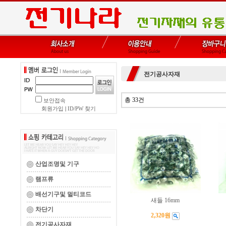
전기공사자재
총 33건
보안접속
회원가입
|
ID/PW 찾기
산업조명및 기구
램프류
배선기구및 멀티코드
새들 16mm
차단기
2,320원
전기공사자재