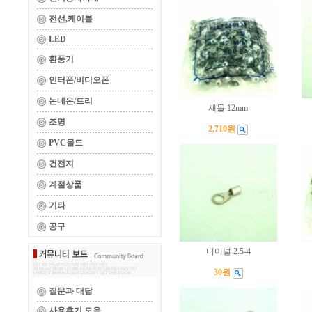
전선,케이블
LED
환풍기
인터폰/비디오폰
논네온/트리
새들 12mm
조명
2,710원
PVC몰드
건전지
계절상품
기타
공구
터미널 2.5-4
30원
질문과 대답
사용후기 모음