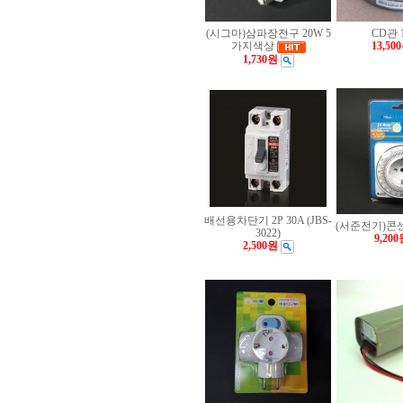
(시그마)삼파장전구 20W 5
CD관 
가지색상
13,50
1,730원
배선용차단기 2P 30A (JBS-
(서준전기)콘
3022)
9,200
2,500원