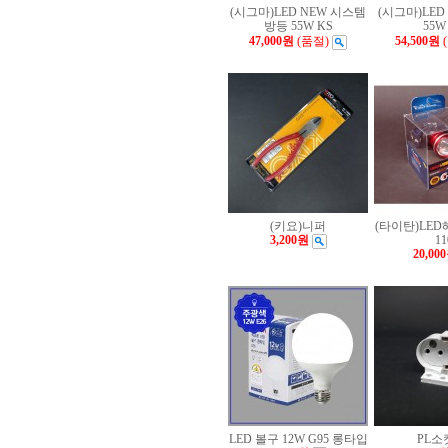
(시그마)LED NEW 시스템
(시그마)LE
방등 55W KS
55W
47,000원
(품절)
54,500원
(키요)니퍼
(타이탄)LED
3,200원
11
20,00
LED 볼구 12W G95 롱타입
PL소켓