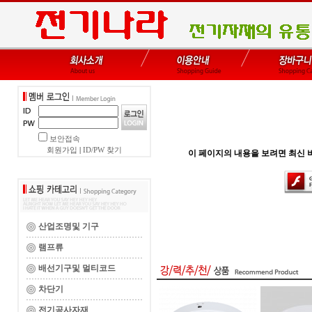
보안접속
회원가입
|
ID/PW 찾기
이 페이지의 내용을 보려면 최신 버전의 
산업조명및 기구
램프류
배선기구및 멀티코드
차단기
전기공사자재