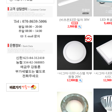
(비츠온)LED 일자 30W
LED 투광
Tel : 070-8659-5006
9,400
2,900원
평일 08:00 ~ 20:00
주말 08:00 ~ 14:00
E-mail 문의
신한 623-04-312410
농협 334-02-368885
예금주 강동훈
부가세별도는 별도로
<시그마>LED 시스템 직부
<시그마>LE
전화주세요
원형 20W
사각 
12,900원
12,90