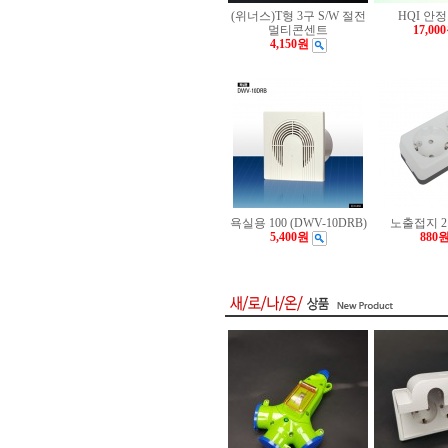
(위너스)T형 3구 S/W 절전
HQI 안정
멀티콘센트
17,00
4,150원
욕실용 100 (DWV-10DRB)
노출접지 
5,400원
880