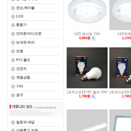
전선,케이블
LED
환풍기
인터폰/비디오폰
LED 센서등 15W
LED직부
4,600원
3,250
논네온/트리
조명
PVC몰드
건전지
계절상품
기타
(포커스)LED PC 벌브 10W
(포커스)LED 
공구
1,700원
2,700
질문과 대답
사용후기 모음