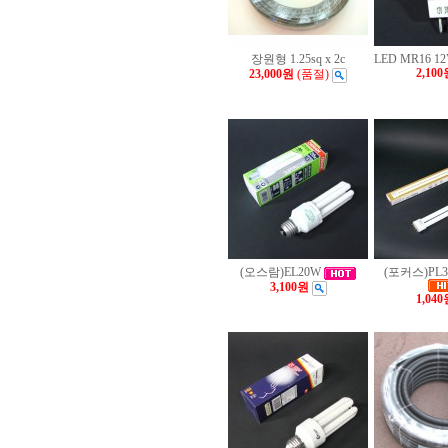
장원형 1.25sq x 2c
LED MR16 1
2,100
23,000원
(품절)
(오스람)EL20W
(포커스)PL
3,100원
1,040