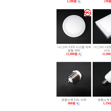
1,200원
230
<시그마>LED 시스템 직부
<시그마>LE
원형 20W
사각 
12,900원
12,90
변환소켓 E26->E39
변환소켓 E3
960원
1,350