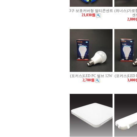
3구 보호커버형 멀티콘센트
(위너스)가로
21,030원
센
2,800
(포커스)LED PC 벌브 12W
(포커스)LED 
2,700원
3,000