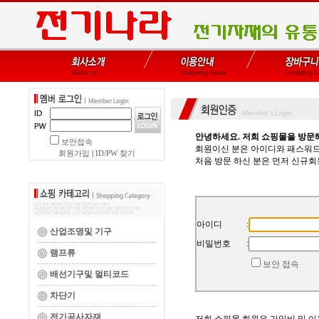
안녕하세요. 저희 쇼핑몰을 방문
보안접속
회원이신 분은 아이디와 패스워드
회원가입
|
ID/PW 찾기
처음 방문 하신 분은 먼저 신규
아이디
:
산업조명및 기구
비밀번호
:
램프류
보안 접속
배선기구및 멀티코드
차단기
전기공사자재