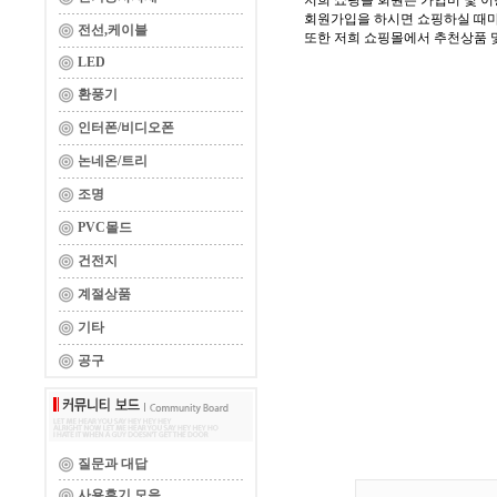
저희 쇼핑몰 회원은 가입비 및 이
회원가입을 하시면 쇼핑하실 때마
전선,케이블
또한 저희 쇼핑몰에서 추천상품 및
LED
환풍기
인터폰/비디오폰
논네온/트리
조명
PVC몰드
건전지
계절상품
기타
공구
질문과 대답
사용후기 모음